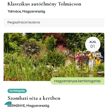
Klasszikus autóélmény Tolmácson
Tolmács
,
Magyarország
Regisztráció lezárva
AUG.
01
Hagyományos kertlátogatás
Kertlátogatás
Szombati séta a kertben
BERKENYE
,
Magyarország