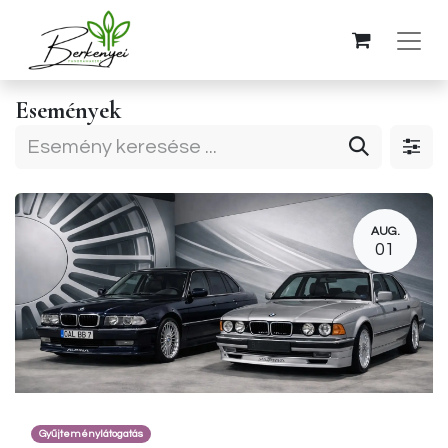
Események
AUG.
01
Gyűjteménylátogatás