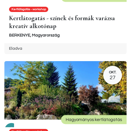
Kertlátogatás - workshop
Kertlátogatás - színek és formák varázsa
kreatív alkotónap
BERKENYE
,
Magyarország
Eladva
OKT.
27
Hagyományos kertlátogatás