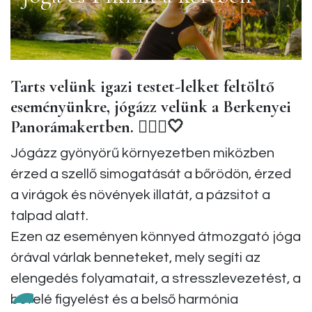
Tarts velünk igazi testet-lelket feltöltő
eseményünkre, jógázz velünk a Berkenyei
Panorámakertben. 🧘🏼‍♀️🤍
Jógázz gyönyörű környezetben miközben
érzed a szellő simogatását a bőrödön, érzed
a virágok és növények illatát, a pázsitot a
talpad alatt.
Ezen az eseményen könnyed átmozgató jóga
órával várlak benneteket, mely segíti az
elengedés folyamatait, a stresszlevezetést, a
befelé figyelést és a belső harmónia