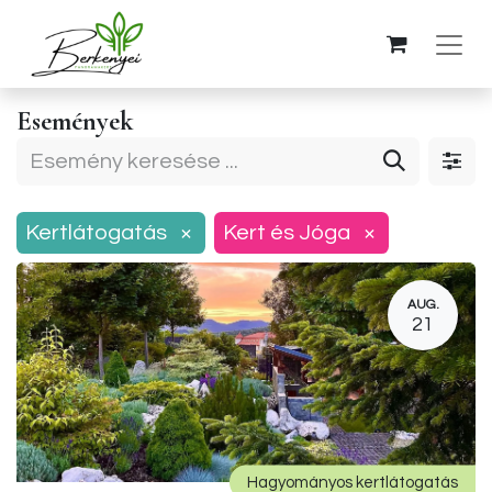
Események
Kertlátogatás
×
Kert és Jóga
×
AUG.
21
Hagyományos kertlátogatás