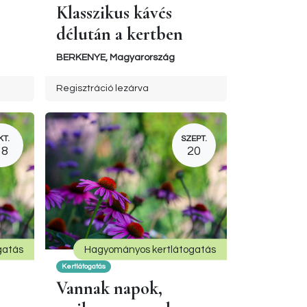
Klasszikus kávés
délután a kertben
BERKENYE
,
Magyarország
Regisztráció lezárva
KT.
SZEPT.
18
20
gatás
Hagyományos kertlátogatás
Kertlátogatás
Vannak napok,