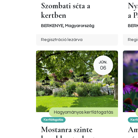
Szombati séta a
Nyá
kertben
a 
BERKENYE
,
Magyarország
BER
Regisztráció lezárva
Regi
JÚN.
06
Hagyományos kertlátogatás
Kertlátogatás
Kertl
Mostanra szinte
Ami