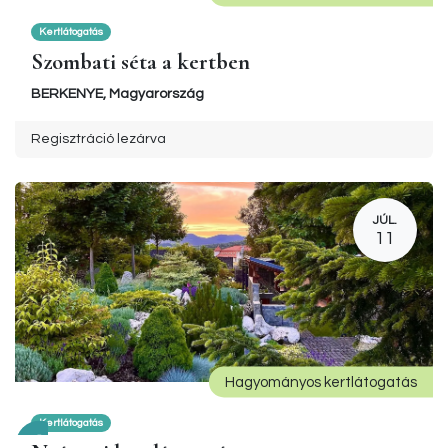
Kertlátogatás
Szombati séta a kertben
BERKENYE
,
Magyarország
Regisztráció lezárva
JÚL.
11
Hagyományos kertlátogatás
Kertlátogatás