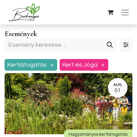
Események
Kertlátogatás
×
Kert és Jóga
×
AUG.
01
Hagyományos kertlátogatás