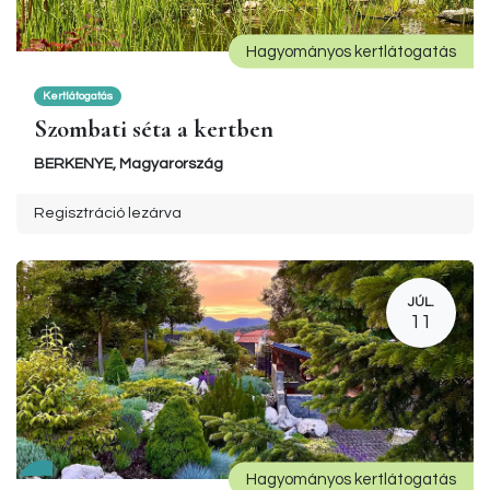
Hagyományos kertlátogatás
Kertlátogatás
Szombati séta a kertben
BERKENYE
,
Magyarország
Regisztráció lezárva
JÚL.
11
Hagyományos kertlátogatás