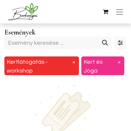
Események
Kertlátogatás -
×
Kert és
×
workshop
Jóga