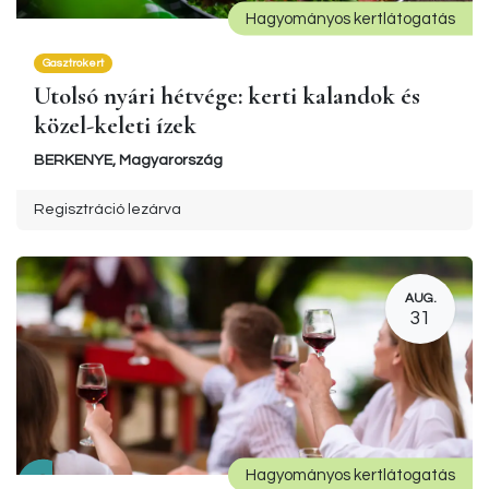
Hagyományos kertlátogatás
Gasztrokert
Utolsó nyári hétvége: kerti kalandok és
közel-keleti ízek
BERKENYE
,
Magyarország
Regisztráció lezárva
AUG.
31
Hagyományos kertlátogatás